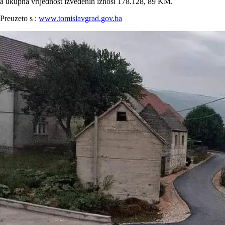
a ukupna vrijednost izvedenih iznosi 178.128, 89 KM.
Preuzeto s :
www.tomislavgrad.gov.ba