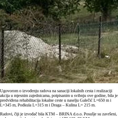
Ugovorom o izvođenju radova na sanaciji lokalnih cesta i realizaciji
akcija u mjesnim zajednicama, potpisanim u svibnju ove godine, bila je
predviđena rehabilitacija lokalne ceste u naselju Galečić L=650 m i
L=345 m, Podkula L=315 m i Draga – Kulina L= 215 m.
Radovi, čiji je izvođač bila KTM – BRINA d.o.o. Posušje su završeni,