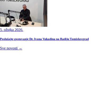
5. ožujka 2026.
Poslušajte gostovanje Dr. Ivana Vukadina na Radiju Tomislavgrad
Sve novosti →