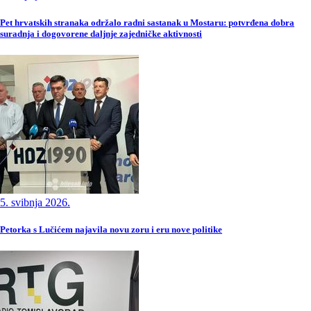
Pet hrvatskih stranaka održalo radni sastanak u Mostaru: potvrđena dobra
suradnja i dogovorene daljnje zajedničke aktivnosti
5. svibnja 2026.
Petorka s Lučićem najavila novu zoru i eru nove politike