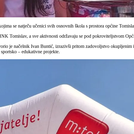
ima se natječu učenici svih osnovnih škola s prostora općine Tomislavg
u HNK Tomislav, a sve aktivnosti održavaju se pod pokroviteljstvom Op
vorio je načelnik Ivan Buntić, izrazivši pritom zadovoljstvo okupljenim
 sportsko – edukativne projekte.