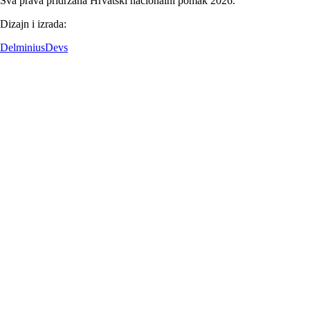
Sva prava pridržana Hrvatski nacionalni pomak 2026.
Dizajn i izrada:
DelminiusDevs