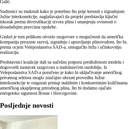
Galić.
Sudionici su istaknuli kako je potrebno što prije krenuti s izgradnjom
Južne interkonekcije, naglašavajući da projekt predstavlja ključni
iskorak prema diversifikaciji izvora plina i smanjenju ovisnosti o
dosadašnjim pravcima opskrbe.
Ginkel je tom prilikom otvorio razgovore o mogućnosti da američka
kompanija preuzme razvoj, izgradnju i upravljanje plinovodom, što bi,
prema ocjeni Veleposlanstva SAD-a, omogućilo bržu i učinkovitiju
realizaciju.
Predstavnici koalicije dali su načelnu potporu predloženom modelu i
dogovorili nastavak razgovora u nadolazećem razdoblju. Iz
Veleposlanstva SAD-a poručeno je kako bi uključivanje američkog
privatnog sektora moglo značajno ubrzati provedbu Južne
interkonekcije te osigurati pristup stabilnim i konkurentnim količinama
američkog ukapljenog prirodnog plina, što bi dodatno ojačalo
energetsku sigurnost Bosne i Hercegovine.
Posljednje novosti