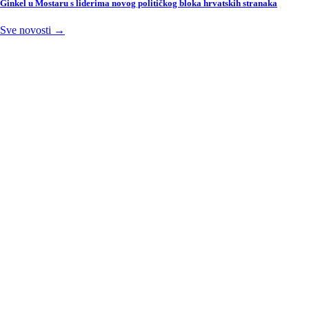
Ginkel u Mostaru s liderima novog političkog bloka hrvatskih stranaka
Sve novosti →