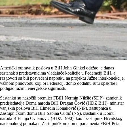
Američki otpravnik poslova u BiH John Ginkel održao je danas
sastanak s predstavnicima vladajuće koalicije u Federaciji BiH, a
razgovori su bili posvećeni napretku na projektu Južne interkonekcije,
važnom plinovodu koji bi Federaciji donio dodatnu rutu opskrbe i
podigao razinu energetske sigurnosti.
Sastanku su nazočili premijer FBiH Nermin Nikšić (SDP), zamjenik
predsjedatelja Doma naroda BiH Dragan Čović (HDZ BiH), ministar
vanjskih poslova BiH Elmedin Konaković (NiP), zastupnica u
Zastupničkom domu BiH Sabina Ćudić (NS), izaslanik u Domu
naroda BiH Ilija Cvitanović (HDZ 1990), kao i zastupnik Hrvatskog
nacionalnog pomaka u Zastupničkom domu parlamenta FBiH Petar