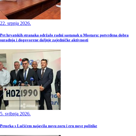
22. srpnja 2026.
Pet hrvatskih stranaka održalo radni sastanak u Mostaru: potvrđena dobra
suradnja i dogovorene daljnje zajedničke aktivnosti
5. svibnja 2026.
Petorka s Lučićem najavila novu zoru i eru nove politike