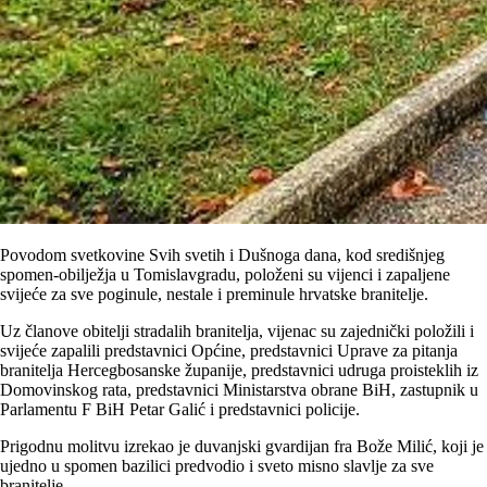
Povodom svetkovine Svih svetih i Dušnoga dana, kod središnjeg
spomen-obilježja u Tomislavgradu, položeni su vijenci i zapaljene
svijeće za sve poginule, nestale i preminule hrvatske branitelje.
Uz članove obitelji stradalih branitelja, vijenac su zajednički položili i
svijeće zapalili predstavnici Općine, predstavnici Uprave za pitanja
branitelja Hercegbosanske županije, predstavnici udruga proisteklih iz
Domovinskog rata, predstavnici Ministarstva obrane BiH, zastupnik u
Parlamentu F BiH Petar Galić i predstavnici policije.
Prigodnu molitvu izrekao je duvanjski gvardijan fra Bože Milić, koji je
ujedno u spomen bazilici predvodio i sveto misno slavlje za sve
branitelje.