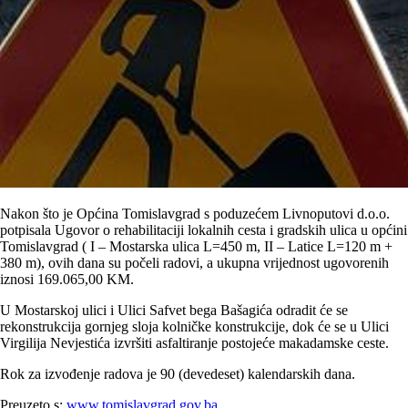
Nakon što je Općina Tomislavgrad s poduzećem Livnoputovi d.o.o.
potpisala Ugovor o rehabilitaciji lokalnih cesta i gradskih ulica u općini
Tomislavgrad ( I – Mostarska ulica L=450 m, II – Latice L=120 m +
380 m), ovih dana su počeli radovi, a ukupna vrijednost ugovorenih
iznosi 169.065,00 KM.
U Mostarskoj ulici i Ulici Safvet bega Bašagića odradit će se
rekonstrukcija gornjeg sloja kolničke konstrukcije, dok će se u Ulici
Virgilija Nevjestića izvršiti asfaltiranje postojeće makadamske ceste.
Rok za izvođenje radova je 90 (devedeset) kalendarskih dana.
Preuzeto s:
www.tomislavgrad.gov.ba