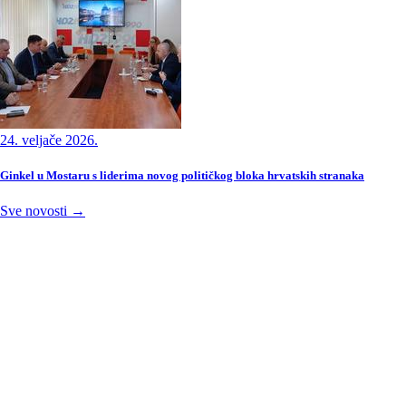
24. veljače 2026.
Ginkel u Mostaru s liderima novog političkog bloka hrvatskih stranaka
Sve novosti →