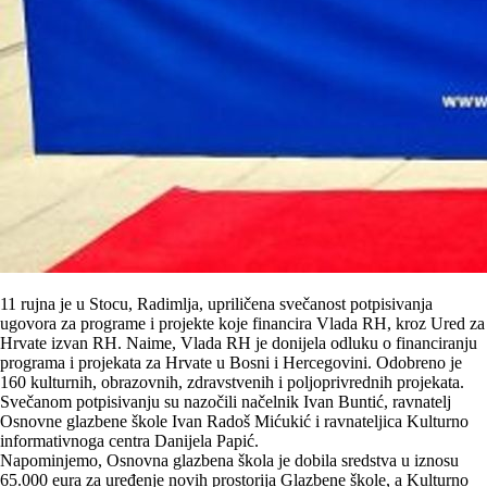
11 rujna je u Stocu, Radimlja, upriličena svečanost potpisivanja
ugovora za programe i projekte koje financira Vlada RH, kroz Ured za
Hrvate izvan RH. Naime, Vlada RH je donijela odluku o financiranju
programa i projekata za Hrvate u Bosni i Hercegovini. Odobreno je
160 kulturnih, obrazovnih, zdravstvenih i poljoprivrednih projekata.
Svečanom potpisivanju su nazočili načelnik Ivan Buntić, ravnatelj
Osnovne glazbene škole Ivan Radoš Mićukić i ravnateljica Kulturno
informativnoga centra Danijela Papić.
Napominjemo, Osnovna glazbena škola je dobila sredstva u iznosu
65.000 eura za uređenje novih prostorija Glazbene škole, a Kulturno