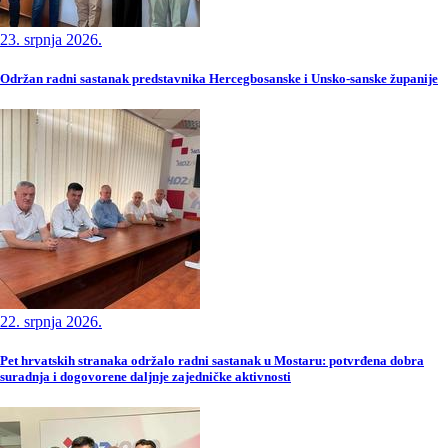
23. srpnja 2026.
Održan radni sastanak predstavnika Hercegbosanske i Unsko-sanske županije
22. srpnja 2026.
Pet hrvatskih stranaka održalo radni sastanak u Mostaru: potvrđena dobra
suradnja i dogovorene daljnje zajedničke aktivnosti