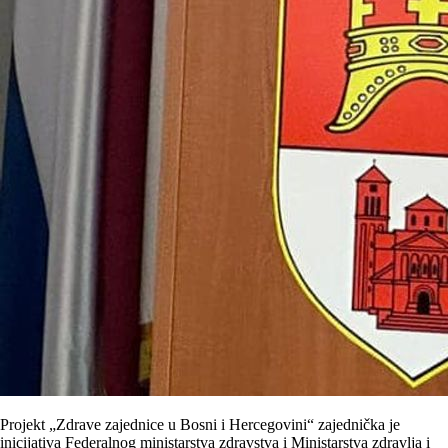
Projekt „Zdrave zajednice u Bosni i Hercegovini“ zajednička je
inicijativa Federalnog ministarstva zdravstva i Ministarstva zdravlja i