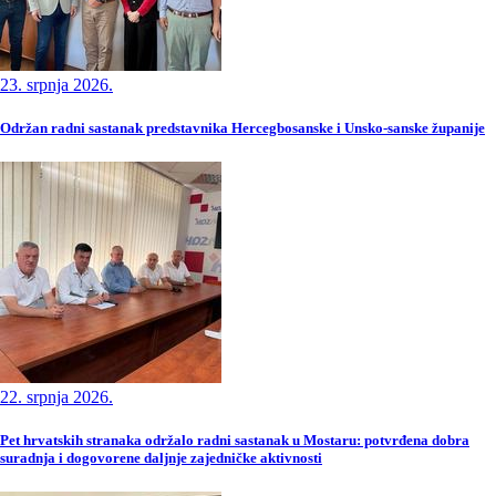
23. srpnja 2026.
Održan radni sastanak predstavnika Hercegbosanske i Unsko-sanske županije
22. srpnja 2026.
Pet hrvatskih stranaka održalo radni sastanak u Mostaru: potvrđena dobra
suradnja i dogovorene daljnje zajedničke aktivnosti