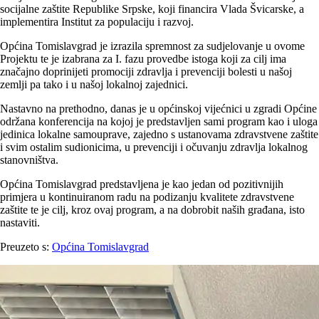
socijalne zaštite Republike Srpske, koji financira Vlada Švicarske, a
implementira Institut za populaciju i razvoj.
Općina Tomislavgrad je izrazila spremnost za sudjelovanje u ovome
Projektu te je izabrana za I. fazu provedbe istoga koji za cilj ima
značajno doprinijeti promociji zdravlja i prevenciji bolesti u našoj
zemlji pa tako i u našoj lokalnoj zajednici.
Nastavno na prethodno, danas je u općinskoj vijećnici u zgradi Općine
održana konferencija na kojoj je predstavljen sami program kao i uloga
jedinica lokalne samouprave, zajedno s ustanovama zdravstvene zaštite
i svim ostalim sudionicima, u prevenciji i očuvanju zdravlja lokalnog
stanovništva.
Općina Tomislavgrad predstavljena je kao jedan od pozitivnijih
primjera u kontinuiranom radu na podizanju kvalitete zdravstvene
zaštite te je cilj, kroz ovaj program, a na dobrobit naših građana, isto
nastaviti.
Preuzeto s:
Općina Tomislavgrad