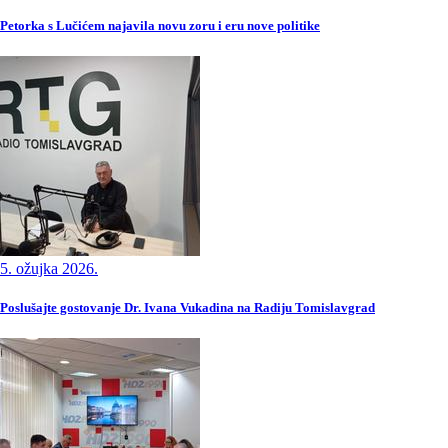
Petorka s Lučićem najavila novu zoru i eru nove politike
5. ožujka 2026.
Poslušajte gostovanje Dr. Ivana Vukadina na Radiju Tomislavgrad