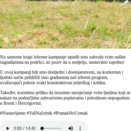
Na samome kraju izborne kampanje uputili smo zahvalu svim našim
sugrađanima na podršci, uz poziv da u nedjelju, nastavimo zajedno!
U ovoj kampanji bili smo dosljedni i dostojanstveni, na konkretan i
ljudski način približili smo građanima naš izborni program,
uvažavajući pritom svaki konstruktivan prijedlog i kritiku.
Također, koristimo priliku da izrazimo suosjećanje svim ljudima koji se
nalaze na područjima zahvaćenim poplavama i prirodnom nepogodom
u Bosni i Hercegovini.
#Nastavljamo #VašNačelnik #PomakNeUzmak