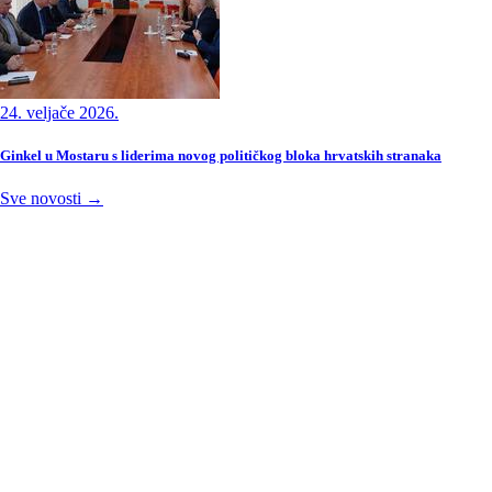
24. veljače 2026.
Ginkel u Mostaru s liderima novog političkog bloka hrvatskih stranaka
Sve novosti →